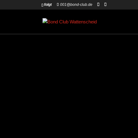
folgt
001@bond-club.de