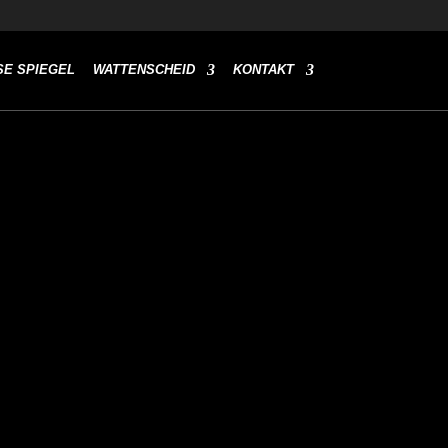
SE SPIEGEL
WATTENSCHEID
KONTAKT