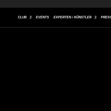
CLUB
EVENTS
EXPERTEN / KÜNSTLER
PRES